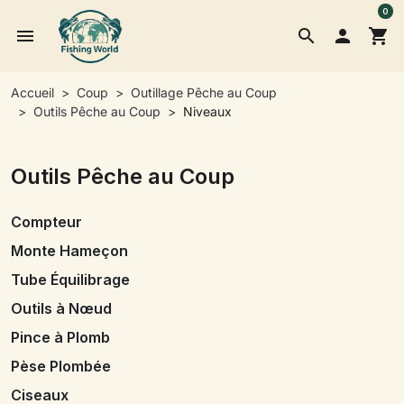
0
menu
search

shopping_cart
Accueil
Coup
Outillage Pêche au Coup
Outils Pêche au Coup
Niveaux
Outils Pêche au Coup
Compteur
Monte Hameçon
Tube Équilibrage
Outils à Nœud
Pince à Plomb
Pèse Plombée
Ciseaux