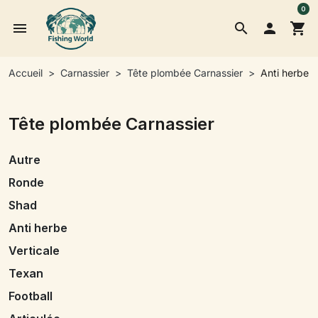
0
menu
search

shopping_cart
Accueil
Carnassier
Tête plombée Carnassier
Anti herbe
Tête plombée Carnassier
Autre
Ronde
Shad
Anti herbe
Verticale
Texan
Football