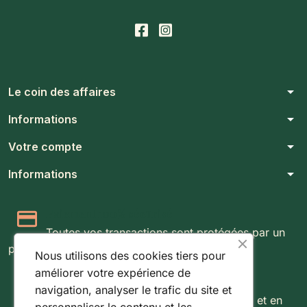
arrow_drop_down
Le coin des affaires
arrow_drop_down
Informations
arrow_drop_down
Votre compte
arrow_drop_down
Informations
Paiement 100% sécurisé
Toutes vos transactions sont protégées par un
protocole SSL 256 bits.
Nous utilisons des cookies tiers pour
améliorer votre expérience de
Expédition rapide & suivie
navigation, analyser le trafic du site et
Livraison rapide partout au Luxembourg et en