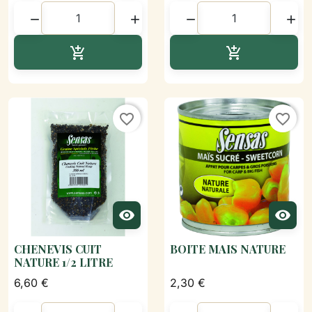




Ajouter au panier
Ajouter au p


favorite_border
favorite_border


CHENEVIS CUIT
BOITE MAIS NATURE
NATURE 1/2 LITRE
6,60 €
2,30 €