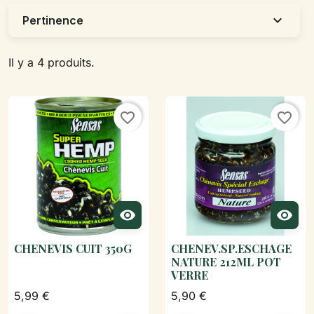
expand_more
Pertinence
Il y a 4 produits.
favorite_border
favorite_border


CHENEVIS CUIT 350G
CHENEV.SP.ESCHAGE
NATURE 212ML POT
VERRE
5,99 €
5,90 €