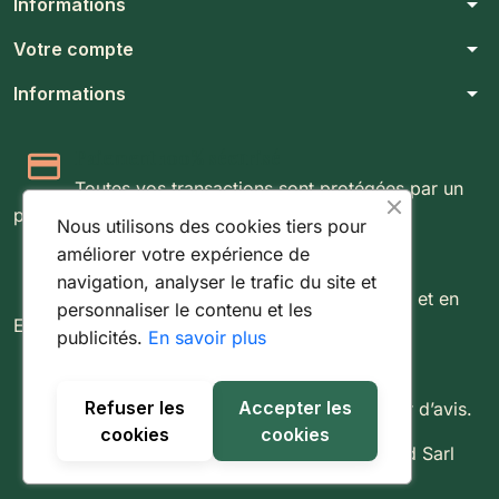
arrow_drop_down
Informations
arrow_drop_down
Votre compte
arrow_drop_down
Informations
Paiement 100% sécurisé
Toutes vos transactions sont protégées par un
protocole SSL 256 bits.
Nous utilisons des cookies tiers pour
améliorer votre expérience de
Expédition rapide & suivie
navigation, analyser le trafic du site et
Livraison rapide partout au Luxembourg et en
personnaliser le contenu et les
Europe.
publicités.
En savoir plus
Retours simples sous 14 jours
Refuser les
Accepter les
Vous disposez de 14 jours pour changer d’avis.
cookies
cookies
© 2026 - Tout droit réservé à Fishing World Sarl