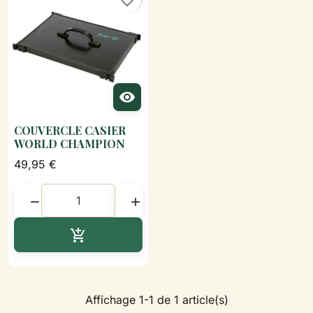
favorite_border

COUVERCLE CASIER
WORLD CHAMPION
49,95 €


Ajouter au panier

Affichage 1-1 de 1 article(s)