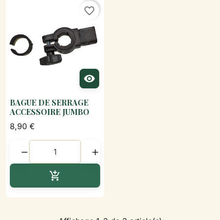
favorite_border

BAGUE DE SERRAGE
ACCESSOIRE JUMBO
8,90 €


Ajouter au panier
