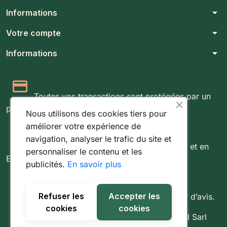
arrow_drop_down
Informations
arrow_drop_down
Votre compte
arrow_drop_down
Informations
Paiement 100% sécurisé
Toutes vos transactions sont protégées par un
protocole SSL 256 bits.
Nous utilisons des cookies tiers pour
améliorer votre expérience de
Expédition rapide & suivie
navigation, analyser le trafic du site et
Livraison rapide partout au Luxembourg et en
personnaliser le contenu et les
Europe.
publicités.
En savoir plus
Retours simples sous 14 jours
Refuser les
Accepter les
Vous disposez de 14 jours pour changer d’avis.
cookies
cookies
© 2026 - Tout droit réservé à Fishing World Sarl