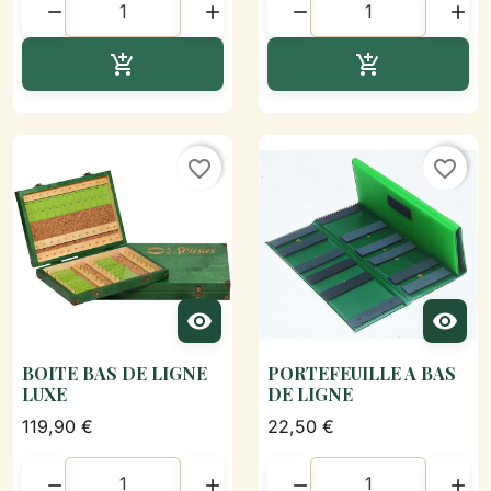




Ajouter au panier
Ajouter au p


favorite_border
favorite_border


BOITE BAS DE LIGNE
PORTEFEUILLE A BAS
LUXE
DE LIGNE
119,90 €
22,50 €



