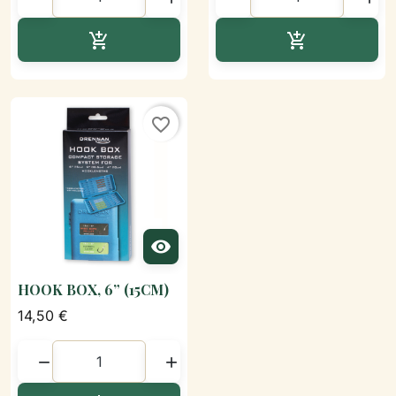
Ajouter au panier
Ajouter au p


favorite_border

HOOK BOX, 6” (15CM)
14,50 €

