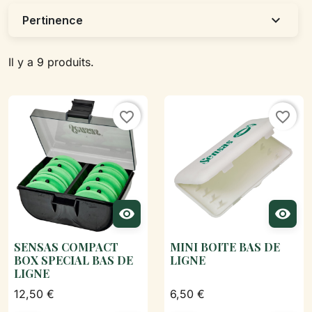
expand_more
Pertinence
Il y a 9 produits.
favorite_border
favorite_border


SENSAS COMPACT
MINI BOITE BAS DE
BOX SPECIAL BAS DE
LIGNE
LIGNE
12,50 €
6,50 €