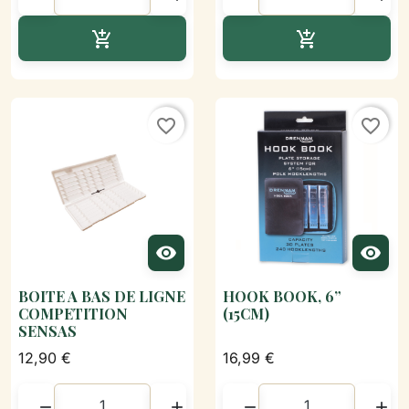
Ajouter au panier
Ajouter au p


favorite_border
favorite_border


BOITE A BAS DE LIGNE
HOOK BOOK, 6”
COMPETITION
(15CM)
SENSAS
12,90 €
16,99 €



