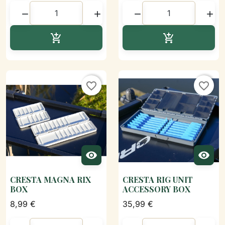




Ajouter au panier
Ajouter au p


favorite_border
favorite_border


CRESTA MAGNA RIX
CRESTA RIG UNIT
BOX
ACCESSORY BOX
8,99 €
35,99 €