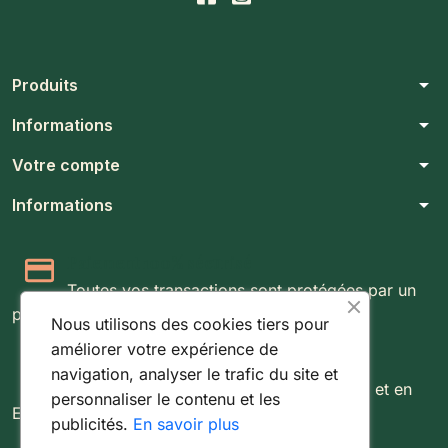
arrow_drop_down
Produits
arrow_drop_down
Informations
arrow_drop_down
Votre compte
arrow_drop_down
Informations
Paiement 100% sécurisé
Toutes vos transactions sont protégées par un
protocole SSL 256 bits.
Nous utilisons des cookies tiers pour
améliorer votre expérience de
Expédition rapide & suivie
navigation, analyser le trafic du site et
Livraison rapide partout au Luxembourg et en
personnaliser le contenu et les
Europe.
publicités.
En savoir plus