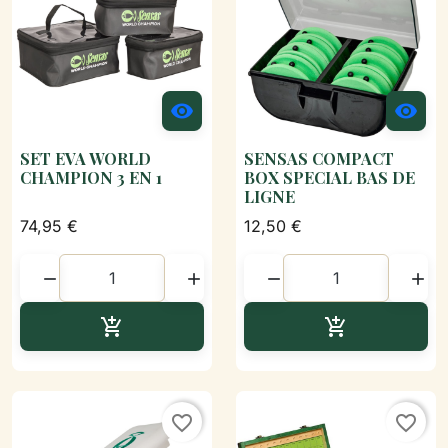


SET EVA WORLD
SENSAS COMPACT
CHAMPION 3 EN 1
BOX SPECIAL BAS DE
LIGNE
74,95 €
12,50 €




Ajouter au panier
Ajouter au p


favorite_border
favorite_border