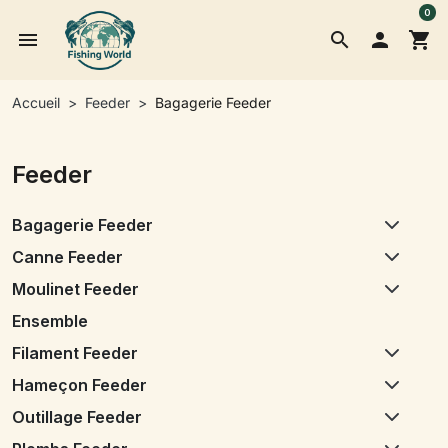
0
menu
search

shopping_cart
Accueil
Feeder
Bagagerie Feeder
Feeder
Bagagerie Feeder
Canne Feeder
Moulinet Feeder
Ensemble
Filament Feeder
Hameçon Feeder
Outillage Feeder