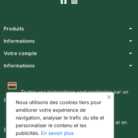
arrow_drop_down
Produits
arrow_drop_down
Informations
arrow_drop_down
Votre compte
arrow_drop_down
Informations
Paiement 100% sécurisé
Toutes vos transactions sont protégées par un
protocole SSL 256 bits.
Nous utilisons des cookies tiers pour
améliorer votre expérience de
Expédition rapide & suivie
navigation, analyser le trafic du site et
Livraison rapide partout au Luxembourg et en
personnaliser le contenu et les
Europe.
publicités.
En savoir plus