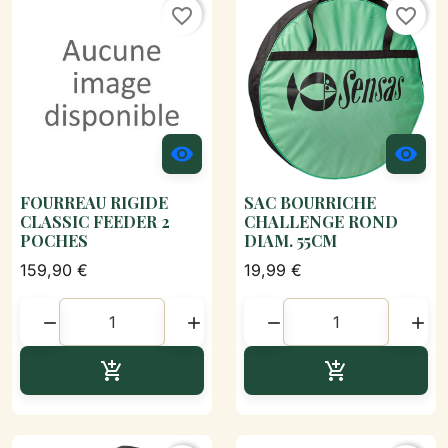
favorite_border
favorite_border


FOURREAU RIGIDE
SAC BOURRICHE
CLASSIC FEEDER 2
CHALLENGE ROND
POCHES
DIAM. 55CM
159,90 €
19,99 €




Ajouter au panier
Ajouter au p

