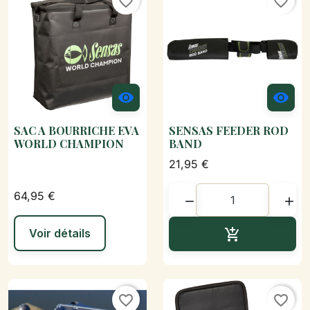
favorite_border
favorite_border


SAC A BOURRICHE EVA
SENSAS FEEDER ROD
WORLD CHAMPION
BAND
21,95 €
64,95 €


Ajouter au p
Voir détails

favorite_border
favorite_border