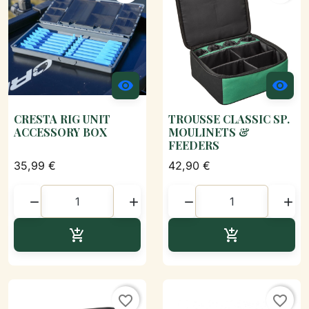


CRESTA RIG UNIT
TROUSSE CLASSIC SP.
ACCESSORY BOX
MOULINETS &
FEEDERS
35,99 €
42,90 €




Ajouter au panier
Ajouter au p


favorite_border
favorite_border