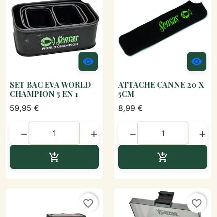


SET BAC EVA WORLD
ATTACHE CANNE 20 X
CHAMPION 5 EN 1
5CM
59,95 €
8,99 €




Ajouter au panier
Ajouter au p


favorite_border
favorite_border