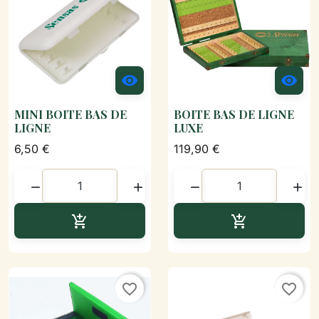


MINI BOITE BAS DE
BOITE BAS DE LIGNE
LIGNE
LUXE
6,50 €
119,90 €




Ajouter au panier
Ajouter au p


favorite_border
favorite_border