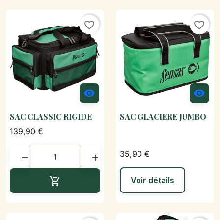
favorite_border
favorite_border


SAC CLASSIC RIGIDE
SAC GLACIERE JUMBO
139,90 €
35,90 €


Ajouter au panier

Voir détails