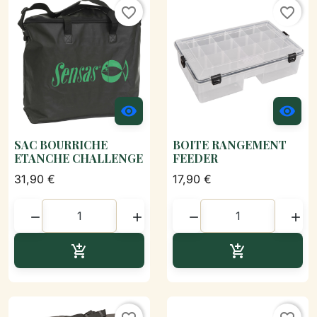
favorite_border
favorite_border


SAC BOURRICHE
BOITE RANGEMENT
ETANCHE CHALLENGE
FEEDER
31,90 €
17,90 €




Ajouter au panier
Ajouter au p

