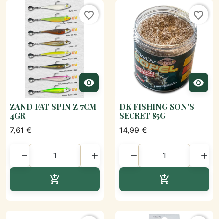
favorite_border
favorite_border


ZAND FAT SPIN Z 7CM
DK FISHING SON'S
4GR
SECRET 85G
7,61 €
14,99 €




Ajouter au panier
Ajouter au p

