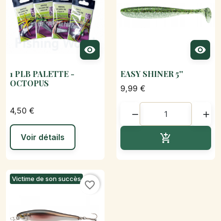


1 PLB PALETTE -
EASY SHINER 5''
OCTOPUS
9,99 €
4,50 €


Ajouter au p
Voir détails

Victime de son succès
favorite_border