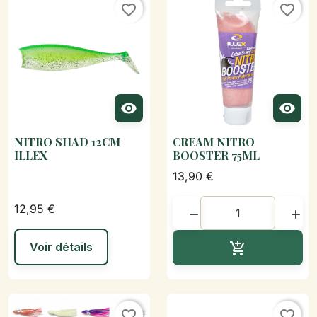
favorite_border
favorite_border


NITRO SHAD 12CM
CREAM NITRO
ILLEX
BOOSTER 75ML
13,90 €
12,95 €


Ajouter au p
Voir détails

favorite_border
favorite_border