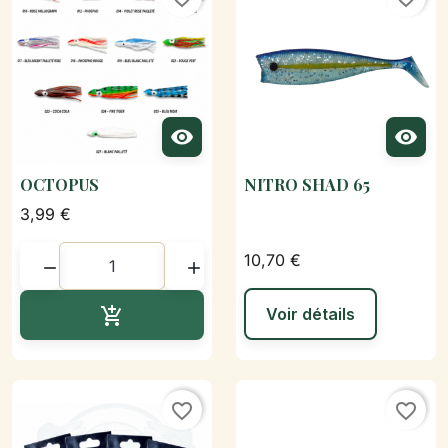


OCTOPUS
NITRO SHAD 65
3,99 €
10,70 €


Ajouter au panier

Voir détails
favorite_border
favorite_border