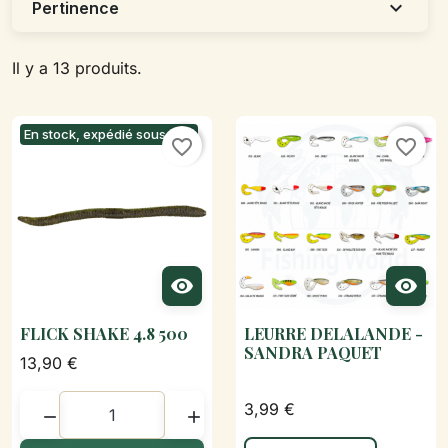
expand_more
Pertinence
Il y a 13 produits.
En stock, expédié sous 24h
favorite_border
favorite_border


FLICK SHAKE 4.8 500
LEURRE DELALANDE -
SANDRA PAQUET
13,90 €
3,99 €

