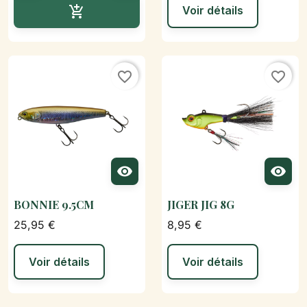
Ajouter au panier

Voir détails
favorite_border
favorite_border


BONNIE 9.5CM
JIGER JIG 8G
25,95 €
8,95 €
Voir détails
Voir détails