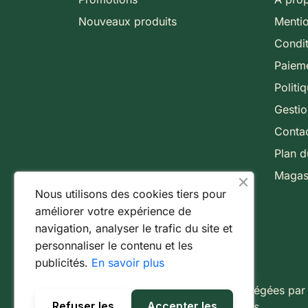
Nouveaux produits
Mentio
Condit
Paieme
Politi
Gesti
Conta
Plan d
Magas
Nous utilisons des cookies tiers pour
améliorer votre expérience de
navigation, analyser le trafic du site et
personnaliser le contenu et les
publicités.
En savoir plus
Paiement 100% sécurisé
Toutes vos transactions sont protégées par
Refuser les
Accepter les
protocole SSL 256 bits.