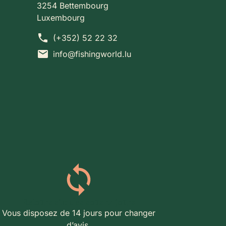
3254 Bettembourg
Luxembourg
phone
(+352) 52 22 32
mail
info@fishingworld.lu
Retours simples sous 14 jours
Vous disposez de 14 jours pour changer
d’avis.