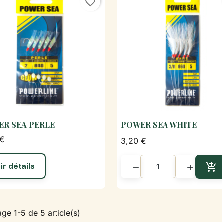
favorite_border
R SEA PERLE
POWER SEA WHITE

Aperçu rapide

Aperçu rapide
 €
3,20 €
ir détails



Aj
age 1-5 de 5 article(s)