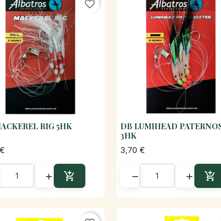
favorite_border
ACKEREL RIG 5HK
DB LUMIHEAD PATERNO

Aperçu rapide

Aperçu rapide
3HK
 €
3,70 €





Ajouter au panier
Aj