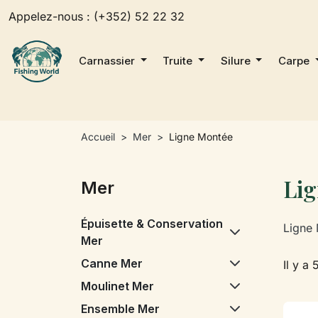
Appelez-nous :
(+352) 52 22 32
Carnassier
Truite
Silure
Carpe
Accueil
Mer
Ligne Montée
Li
Mer
Épuisette & Conservation
Ligne 
Mer
Canne Mer
Il y a 
Moulinet Mer
Ensemble Mer