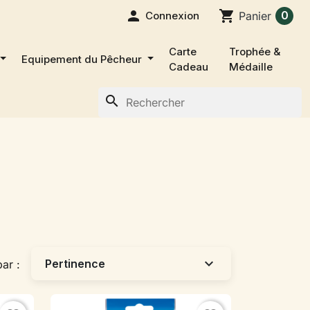

shopping_cart
0
Connexion
Panier
Carte
Trophée &
Equipement du Pêcheur
Cadeau
Médaille
search
expand_more
Pertinence
par :