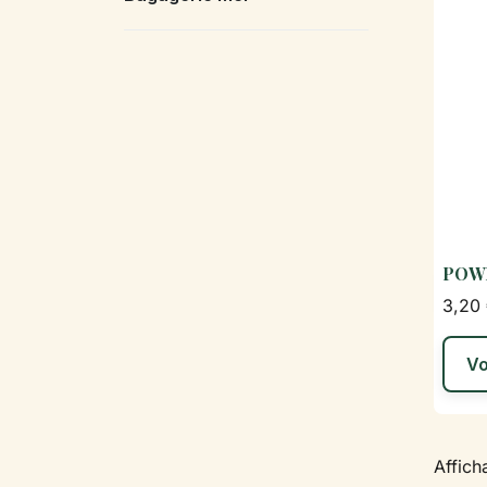
POWE
3,20
Vo
Affich