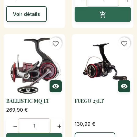
Ajouter au p
Voir détails

favorite_border
favorite_border


BALLISTIC MQ LT
FUEGO 23LT
269,90 €
130,99 €

