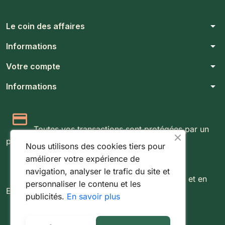
arrow_drop_down
Le coin des affaires
arrow_drop_down
Informations
arrow_drop_down
Votre compte
arrow_drop_down
Informations
Paiement 100% sécurisé
Toutes vos transactions sont protégées par un
protocole SSL 256 bits.
Nous utilisons des cookies tiers pour
améliorer votre expérience de
Expédition rapide & suivie
navigation, analyser le trafic du site et
Livraison rapide partout au Luxembourg et en
personnaliser le contenu et les
Europe.
publicités.
En savoir plus
Retours simples sous 14 jours