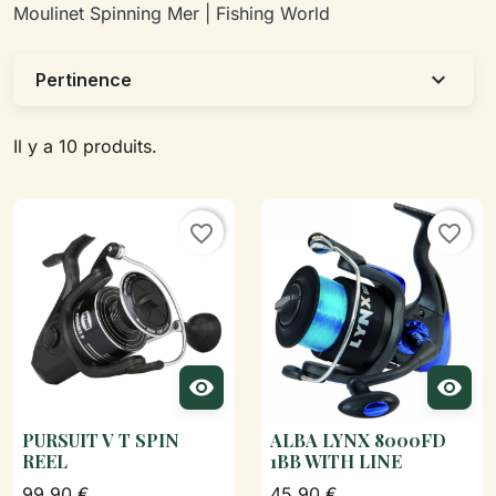
Moulinet Spinning Mer | Fishing World
expand_more
Pertinence
Il y a 10 produits.
favorite_border
favorite_border


PURSUIT V T SPIN
ALBA LYNX 8000FD
REEL
1BB WITH LINE
99,90 €
45,90 €