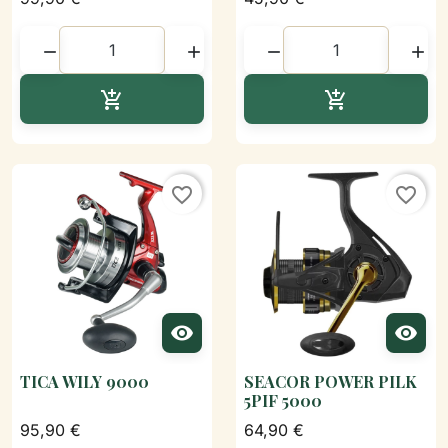




Ajouter au panier
Ajouter au p


favorite_border
favorite_border


TICA WILY 9000
SEACOR POWER PILK
5PIF 5000
95,90 €
64,90 €