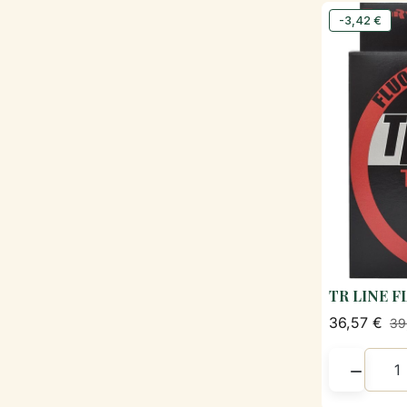
-3,42 €
TR LINE 
36,57 €
39
