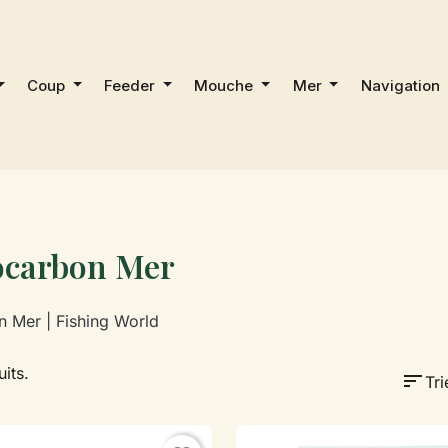
Coup
Feeder
Mouche
Mer
Navigation
ocarbon Mer
n Mer | Fishing World
uits.
sort
Tri