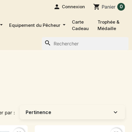

shopping_cart
0
Connexion
Panier
Carte
Trophée &
Equipement du Pêcheur
Cadeau
Médaille
search
expand_more
Pertinence
er par :