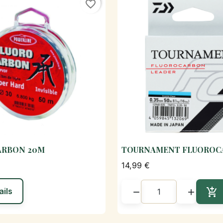
favorite_border
ARBON 20M
TOURNAMENT FLUOROC

Aperçu rapide

Aperçu rapi
14,99 €
ails



Aj