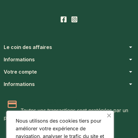
arrow_drop_down
Le coin des affaires
arrow_drop_down
Informations
arrow_drop_down
Votre compte
arrow_drop_down
Informations
Paiement 100% sécurisé
Toutes vos transactions sont protégées par un
protocole SSL 256 bits.
Nous utilisons des cookies tiers pour
améliorer votre expérience de
Expédition rapide & suivie
navigation, analyser le trafic du site et