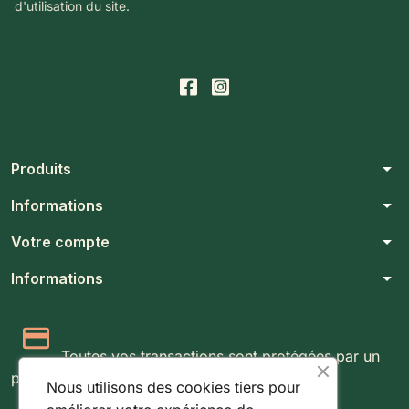
d'utilisation du site.
arrow_drop_down
Produits
arrow_drop_down
Informations
arrow_drop_down
Votre compte
arrow_drop_down
Informations
Paiement 100% sécurisé
Toutes vos transactions sont protégées par un
protocole SSL 256 bits.
Nous utilisons des cookies tiers pour