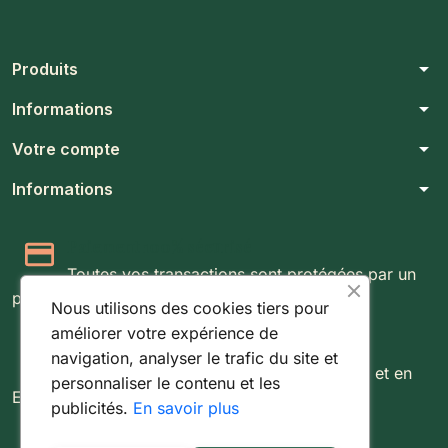
arrow_drop_down
Produits
arrow_drop_down
Informations
arrow_drop_down
Votre compte
arrow_drop_down
Informations
Paiement 100% sécurisé
Toutes vos transactions sont protégées par un
protocole SSL 256 bits.
Nous utilisons des cookies tiers pour
améliorer votre expérience de
Expédition rapide & suivie
navigation, analyser le trafic du site et
Livraison rapide partout au Luxembourg et en
personnaliser le contenu et les
Europe.
publicités.
En savoir plus
Retours simples sous 14 jours