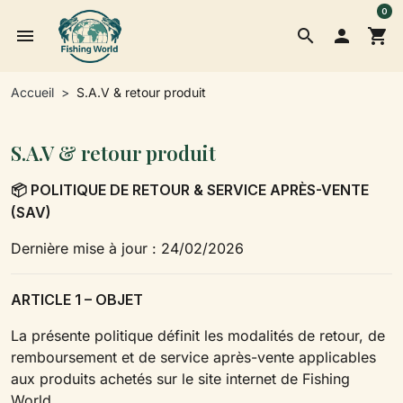
0
menu
search

shopping_cart
Accueil
S.A.V & retour produit
S.A.V & retour produit
POLITIQUE DE RETOUR & SERVICE APRÈS-VENTE
📦
(SAV)
Dernière mise à jour : 24/02/2026
ARTICLE 1 – OBJET
La présente politique définit les modalités de retour, de
remboursement et de service après-vente applicables
aux produits achetés sur le site internet de Fishing
World.