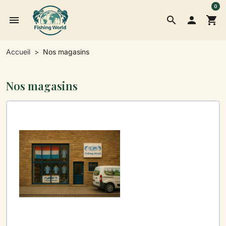
0
menu
search

shopping_cart
Accueil
Nos magasins
Nos magasins