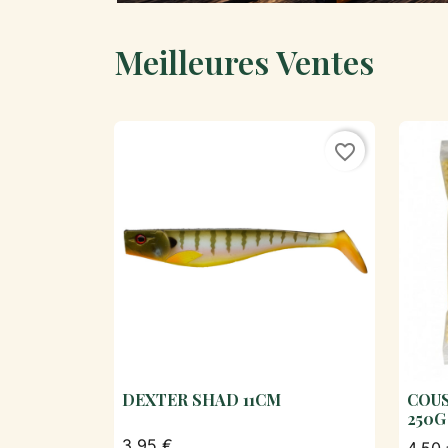
Meilleures Ventes
favorite_border
DEXTER SHAD 11CM
COUS

Aperçu rapide
250G
3,95 €
4,50