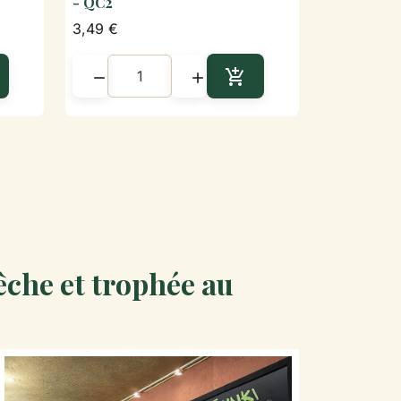
- QC2
3,49 €



outer au panier
Ajouter au panier
êche et trophée au