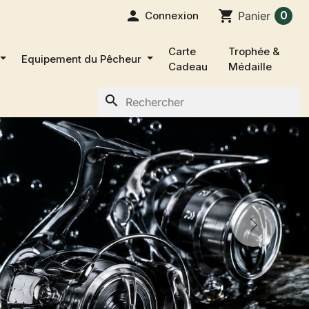

shopping_cart
0
Connexion
Panier
Carte
Trophée &
Equipement du Pêcheur
Cadeau
Médaille
search