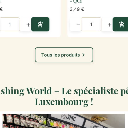
5
- QC1
 €
3,49 €





Ajouter au panier
Aj

Tous les produits
shing World – Le spécialiste p
Luxembourg !