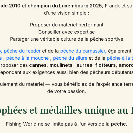
nde 2010
et
champion du Luxembourg 2025
, Franck et s
d’une vision simple :
Proposer du matériel performant
Conseiller avec expertise
Partager une véritable culture de la pêche sportive
,
pêche du feeder
et de la
pêche du carnassier,
également 
e
,
pêche à la mouche
,
pêche du silure
et de la
pêche à la t
 proposer des
cannes
,
moulinets
,
leurres
,
flotteurs
,
amor
épondant aux exigences aussi bien des pêcheurs débutants
lement du matériel — vous bénéficiez de l’expérience terrai
de votre passion.
ophées et médailles unique a
Fishing World ne se limite pas à l'univers de la
pêche
.