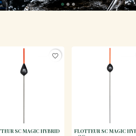
favorite_border
TEUR SC MAGIC HYBRID
FLOTTEUR SC MAGIC HY

Aperçu rapide

Aperçu rapide