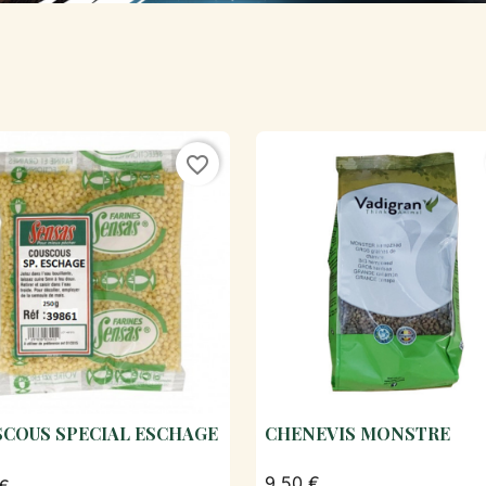
favorite_border
COUS SPECIAL ESCHAGE
CHENEVIS MONSTRE

Aperçu rapide

Aperçu rapide
9,50 €
 €