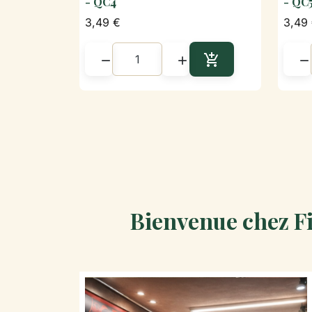
- QC4
- QC
3,49 €
3,49




Ajouter au panier
Bienvenue chez Fi