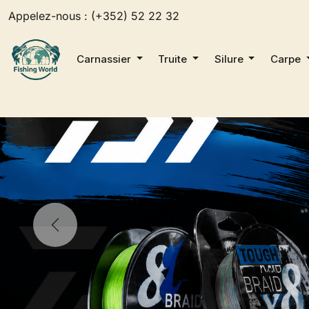
Appelez-nous :
(+352) 52 22 32
Carnassier
Truite
Silure
Carpe
AU CŒUR DE L