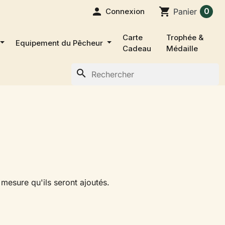

shopping_cart
0
Connexion
Panier
Carte
Trophée &
Equipement du Pêcheur
Cadeau
Médaille
search
à mesure qu'ils seront ajoutés.