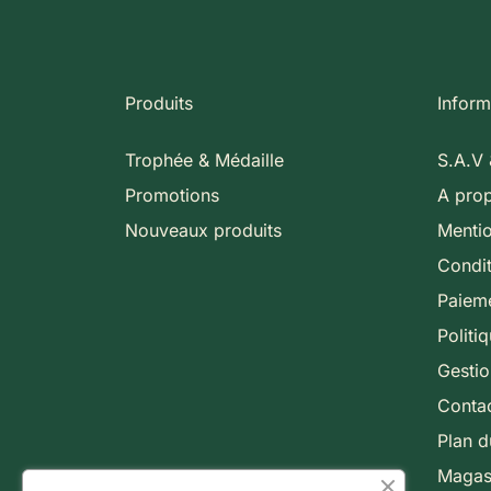
Produits
Inform
Trophée & Médaille
S.A.V 
Promotions
A pro
Nouveaux produits
Mentio
Condit
Paieme
Politi
Gesti
Conta
Plan d
Magas